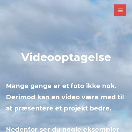
Gå
Main
til
Men
indholdet
Videooptagelse
Mange gange er et foto ikke nok.
Derimod kan en video være med til
at præsentere et projekt bedre.
Nedenfor ser du nogle eksempler