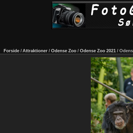
Forside
/
Attraktioner
/
Odense Zoo
/
Odense Zoo 2021
/
Odense