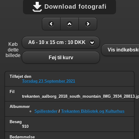
Download fotografi
A6 - 10 x 15 cm : 10 DKK
Køb
dette
Vis indkøbsk
billede
Føj til kurv
Tilføjet den
Torsdag 23 September 2021
Fil
trekanten_aalborg_2018_south_mountain_IMG_3934_28813.j
Albummer
Spillesteder
/
Trekanten Bibliotek og Kulturhus
Besøg
910
Bedømmelse