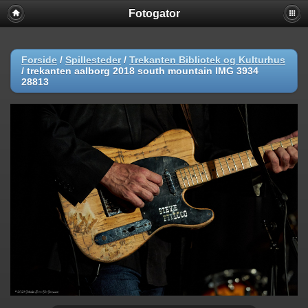
Fotogator
Forside
/
Spillesteder
/
Trekanten Bibliotek og Kulturhus
/
trekanten aalborg 2018 south mountain IMG 3934
28813