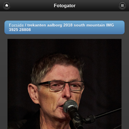
Fotogator
Forside
/
trekanten aalborg 2018 south mountain IMG
3925 28808