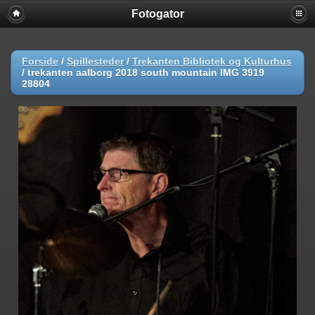
Fotogator
Forside
/
Spillesteder
/
Trekanten Bibliotek og Kulturhus
/
trekanten aalborg 2018 south mountain IMG 3919
28804