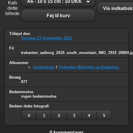
A6 - 10 x 15 cm : 10 DKK
Køb
dette
Vis indkøbsk
billede
Føj til kurv
Tilføjet den
Torsdag 23 September 2021
Fil
trekanten_aalborg_2018_south_mountain_IMG_3919_28804.j
Albummer
Spillesteder
/
Trekanten Bibliotek og Kulturhus
Besøg
877
Bedømmelse
ingen bedømmelse
Bedøm dette fotografi
0
1
2
3
4
5
0 kommentarer