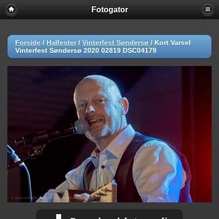
Fotogator
Forside
/
Halfester
/
Vinterfest Søndersø
/
Kort Varsel
Vinterfest Søndersø 2020 02819 DSC04179