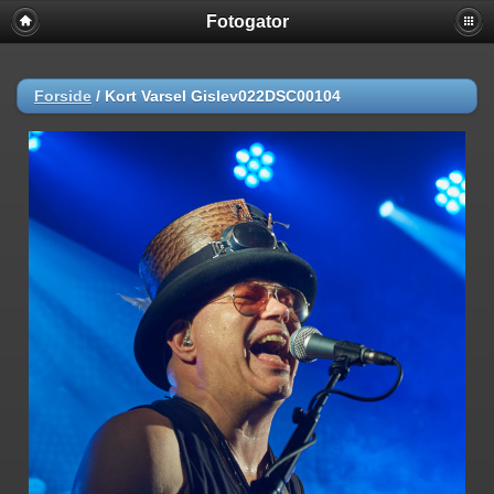
Fotogator
Forside
/
Kort Varsel Gislev022DSC00104